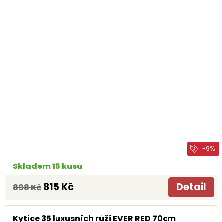
-9%
Skladem 16 kusů
815 Kč
Detail
898 Kč
Kytice 35 luxusních růží EVER RED 70cm