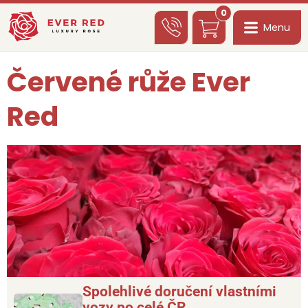
0
Menu
Červené růže Ever
Red
Spolehlivé doručení vlastními
vozy po celé ČR