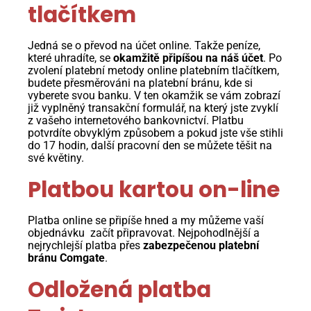
tlačítkem
Jedná se o převod na účet online. Takže peníze,
které uhradíte, se
okamžitě připíšou na náš účet
. Po
zvolení platební metody online platebním tlačítkem,
budete přesměrováni na platební bránu, kde si
vyberete svou banku. V ten okamžik se vám zobrazí
již vyplněný transakční formulář, na který jste zvyklí
z vašeho internetového bankovnictví. Platbu
potvrdíte obvyklým způsobem a pokud jste vše stihli
do 17 hodin, další pracovní den se můžete těšit na
své květiny.
Platbou kartou on-line
Platba online se připíše hned a my můžeme vaší
objednávku začít připravovat. Nejpohodlnější a
nejrychlejší platba přes
zabezpečenou platební
bránu Comgate
.
Odložená platba