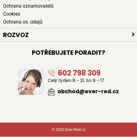
Ochrana oznamovatelů
Cookies
Ochrana os. údajů
ROZVOZ
Platební způsoby
POTŘEBUJETE PORADIT?
Bezpečné doručení
Poloha kurýrů
602 798 309
Celý týden 8 - 21, So 9 - 17
obchod@ever-red.cz
© 2026 Ever-Red.cz