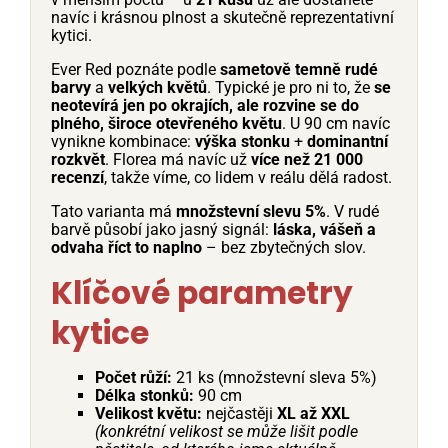
navíc i krásnou plnost a skutečně reprezentativní
kytici.
Ever Red poznáte podle
sametově temně rudé
barvy
a
velkých květů
. Typické je pro ni to, že
se
neotevírá jen po okrajích, ale rozvine se do
plného, široce otevřeného květu
. U 90 cm navíc
vynikne kombinace:
výška stonku
+
dominantní
rozkvět
. Florea má navíc už
více než 21 000
recenzí
, takže víme, co lidem v reálu dělá radost.
Tato varianta má
množstevní slevu 5%
. V rudé
barvě působí jako jasný signál:
láska, vášeň a
odvaha říct to naplno
– bez zbytečných slov.
Klíčové parametry
kytice
Počet růží:
21 ks (množstevní sleva 5%)
Délka stonků:
90 cm
Velikost květu:
nejčastěji
XL až XXL
(konkrétní velikost se může lišit podle