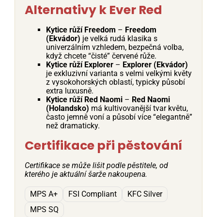
Alternativy k Ever Red
Kytice růží Freedom
–
Freedom
(Ekvádor)
je velká rudá klasika s
univerzálním vzhledem, bezpečná volba,
když chcete “čisté” červené růže.
Kytice růží Explorer
–
Explorer (Ekvádor)
je exkluzivní varianta s velmi velkými květy
z vysokohorských oblastí, typicky působí
extra luxusně.
Kytice růží Red Naomi
–
Red Naomi
(Holandsko)
má kultivovanější tvar květu,
často jemně voní a působí více “elegantně”
než dramaticky.
Certifikace při pěstování
Certifikace se může lišit podle pěstitele, od
kterého je aktuální šarže nakoupena.
MPS A+
FSI Compliant
KFC Silver
MPS SQ