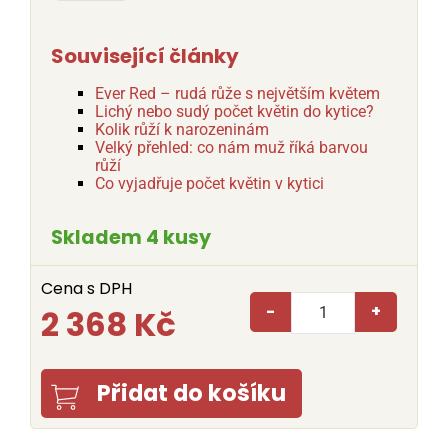
Související články
Ever Red – rudá růže s největším květem
Lichý nebo sudý počet květin do kytice?
Kolik růží k narozeninám
Velký přehled: co nám muž říká barvou
růží
Co vyjadřuje počet květin v kytici
Skladem 4 kusy
Cena s DPH
-
+
2 368 Kč
Přidat do košíku