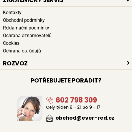
ZÁKAZNICKÝ SERVIS
Kontakty
Obchodní podmínky
Reklamační podmínky
Ochrana oznamovatelů
Cookies
Ochrana os. údajů
ROZVOZ
Platební způsoby
POTŘEBUJETE PORADIT?
Bezpečné doručení
Poloha kurýrů
602 798 309
Celý týden 8 - 21, So 9 - 17
obchod@ever-red.cz