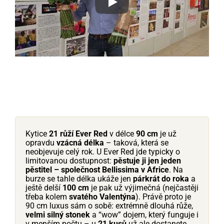
Play
Kytice
21 růží Ever Red
v délce
90 cm
je už
opravdu
vzácná délka
– taková, která se
neobjevuje celý rok. U Ever Red jde typicky o
limitovanou dostupnost:
pěstuje ji jen jeden
pěstitel – společnost Bellissima v Africe
. Na
burze se tahle délka ukáže jen
párkrát do roka
a
ještě delší
100 cm
je pak už výjimečná (nejčastěji
třeba kolem
svatého Valentýna
). Právě proto je
90 cm luxus sám o sobě: extrémně dlouhá růže,
velmi silný stonek
a “wow” dojem, který funguje i
v menším počtu – u
21 kusů
už ale dostanete