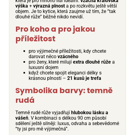
která je pro mnoho lidí ideální:
vzácná královská
výška
+
výrazná plnost
a po rozkvětu ještě větší
objem. Je to kytice, která zaujme už tím, že “tak
dlouhé růže” běžně nikdo nevidí.
Pro koho a pro jakou
příležitost
pro výjimečné příležitosti, kdy chcete
darovat něco
vzácného
pro ženy, které milují
extra dlouhé růže
a
luxusní dojem
když chcete spojit eleganci délky s
krásnou plností –
21 kusů je trefa
Symbolika barvy: temně
rudá
Temně rudé růže vyjadřují
hlubokou lásku a
vášeň
. V kombinaci s délkou 90 cm působí
sdělení ještě silněji: luxus, odvaha a sebevědomé
“ty jsi pro mě výjimečná”.