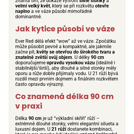
známá tím, že dokáže vytvořit
silné stonky
a
velmi velký květ
, který se při rozkvětu
otevře
naplno
a ve váze působí mimořádně
dominantně.
Jak kytice působí ve váze
Ever Red dělá efekt “wow” až ve váze. Zpočátku
může působit pevně a kompaktně, ale jakmile
začne pít,
květy se otevřou do širokého tvaru a
znatelně zvětší svůj objem
. U délky
90 cm
doporučujeme
opravdu vysokou vázu
(ideálně i
stabilnější/širší), aby dlouhé a silné stonky měly
oporu a růže dobře přijímaly vodu. U 21 růží bývá
rozdíl mezi prvním dojmem a finálním rozkvětem
často opravdu výrazný.
Co znamená délka 90 cm
v praxi
Délka
90 cm
je už “výkladní skříň” růží –
extrémně dlouhé stonky, velmi elegantní silueta a
luxusní dojem. U
21 růží
dostanete kombinaci,