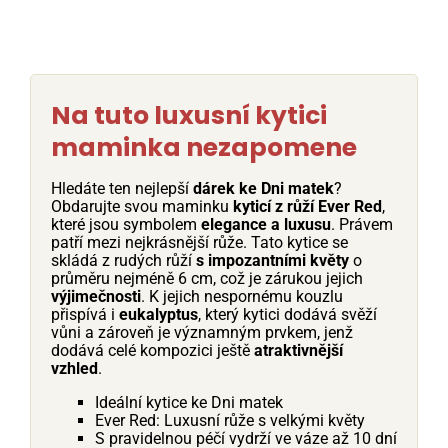
Na tuto luxusní kytici
maminka nezapomene
Hledáte ten nejlepší
dárek ke Dni matek
?
Obdarujte svou maminku
kyticí z růží Ever Red
,
které jsou symbolem
elegance a luxusu
. Právem
patří mezi nejkrásnější růže. Tato kytice se
skládá z rudých růží
s impozantními květy
o
průměru nejméně 6 cm, což je zárukou jejich
výjimečnosti
. K jejich nespornému kouzlu
přispívá i
eukalyptus
, který kytici dodává svěží
vůni a zároveň je významným prvkem, jenž
dodává celé kompozici ještě
atraktivnější
vzhled
.
Ideální kytice ke Dni matek
Ever Red: Luxusní růže s velkými květy
S pravidelnou péčí vydrží ve váze až 10 dní