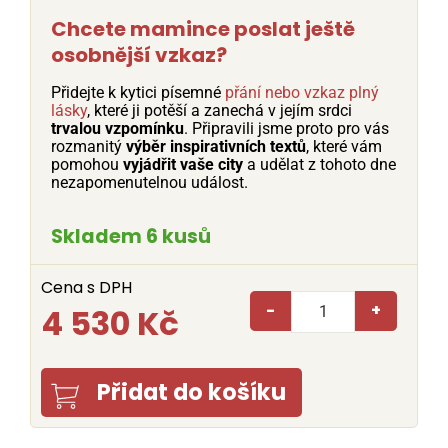
Chcete mamince poslat ještě
osobnější vzkaz?
Přidejte k kytici písemné
přání nebo vzkaz plný
lásky
, které ji potěší a zanechá v jejím srdci
trvalou vzpomínku
. Připravili jsme proto pro vás
rozmanitý
výběr inspirativních textů
, které vám
pomohou
vyjádřit vaše city
a udělat z tohoto dne
nezapomenutelnou událost.
Skladem 6 kusů
Cena s DPH
-
+
4 530 Kč
Přidat do košíku