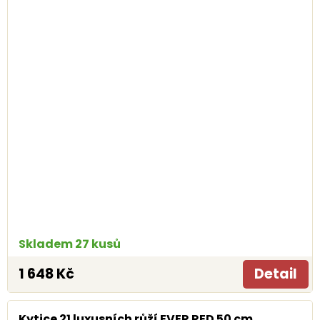
Skladem 27 kusů
1 648 Kč
Detail
Kytice 21 luxusních růží EVER RED 50 cm