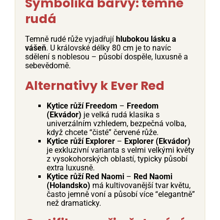
Symbolika barvy: temně
rudá
Temně rudé růže vyjadřují
hlubokou lásku a
vášeň
. U královské délky 80 cm je to navíc
sdělení s noblesou – působí dospěle, luxusně a
sebevědomě.
Alternativy k Ever Red
Kytice růží Freedom
–
Freedom
(Ekvádor)
je velká rudá klasika s
univerzálním vzhledem, bezpečná volba,
když chcete “čisté” červené růže.
Kytice růží Explorer
–
Explorer (Ekvádor)
je exkluzivní varianta s velmi velkými květy
z vysokohorských oblastí, typicky působí
extra luxusně.
Kytice růží Red Naomi
–
Red Naomi
(Holandsko)
má kultivovanější tvar květu,
často jemně voní a působí více “elegantně”
než dramaticky.