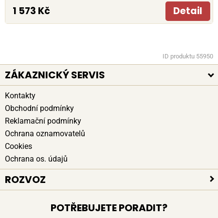
1 573 Kč
Detail
ID produktu 55950
ZÁKAZNICKÝ SERVIS
Kontakty
Obchodní podmínky
Reklamační podmínky
Ochrana oznamovatelů
Cookies
Ochrana os. údajů
ROZVOZ
Platební způsoby
POTŘEBUJETE PORADIT?
Bezpečné doručení