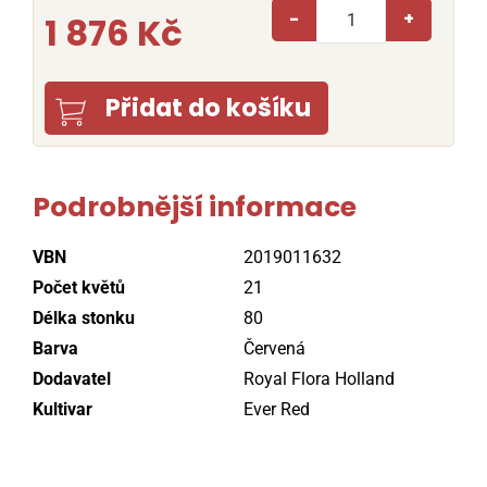
-
+
1 876 Kč
Přidat do košíku
Podrobnější informace
VBN
2019011632
Počet květů
21
Délka stonku
80
Barva
Červená
Dodavatel
Royal Flora Holland
Kultivar
Ever Red