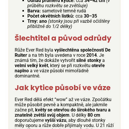
Odhad průměru kytice:
cca
34–42 cm
(v
průběhu rozkvětu se zvětšuje)
Barva:
sametově temně rudá
Počet okvětních lístků:
cca
30–35
Trny:
ano
(stonky jsou při vazbě očištěny
přibližně do 1/2 délky)
Šlechtitel a původ odrůdy
Růže Ever Red byla
vyšlechtěna společností De
Ruiter
a na trh byla uvedena v roce
2014
. Je
známá tím, že dokáže vytvořit
silné stonky
a
velmi velký květ
, který se při rozkvětu
otevře
naplno
a ve váze působí mimořádně
dominantně.
Jak kytice působí ve váze
Ever Red dělá efekt “wow” až ve váze. Zpočátku
může působit pevně a kompaktně, ale jakmile
začne pít,
květy se otevřou do širokého tvaru a
znatelně zvětší svůj objem
. U délky
80 cm
doporučujeme
vyšší vázu
, aby dlouhé stonky
měly oporu a růže dobře přijímaly vodu. U 21 růží