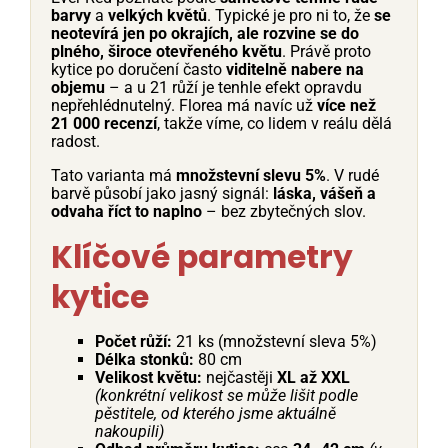
barvy
a
velkých květů
. Typické je pro ni to, že
se
neotevírá jen po okrajích, ale rozvine se do
plného, široce otevřeného květu
. Právě proto
kytice po doručení často
viditelně nabere na
objemu
– a u 21 růží je tenhle efekt opravdu
nepřehlédnutelný. Florea má navíc už
více než
21 000 recenzí
, takže víme, co lidem v reálu dělá
radost.
Tato varianta má
množstevní slevu 5%
. V rudé
barvě působí jako jasný signál:
láska, vášeň a
odvaha říct to naplno
– bez zbytečných slov.
Klíčové parametry
kytice
Počet růží:
21 ks (množstevní sleva 5%)
Délka stonků:
80 cm
Velikost květu:
nejčastěji
XL až XXL
(konkrétní velikost se může lišit podle
pěstitele, od kterého jsme aktuálně
nakoupili)