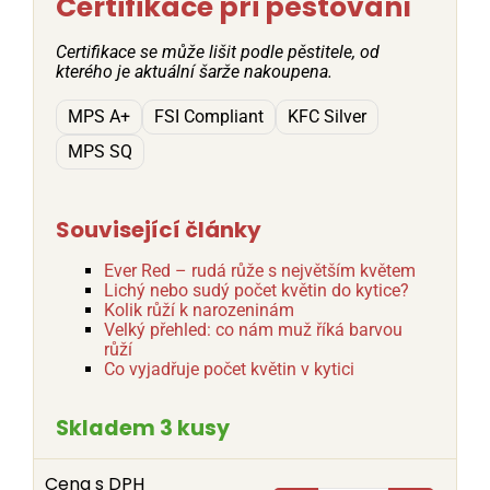
Certifikace při pěstování
Certifikace se může lišit podle pěstitele, od
kterého je aktuální šarže nakoupena.
MPS A+
FSI Compliant
KFC Silver
MPS SQ
Související články
Ever Red – rudá růže s největším květem
Lichý nebo sudý počet květin do kytice?
Kolik růží k narozeninám
Velký přehled: co nám muž říká barvou
růží
Co vyjadřuje počet květin v kytici
Skladem 3 kusy
Cena s DPH