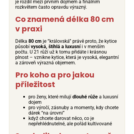
je rozdíl mezi prvním dojmem a finálním
rozkvětem často opravdu výrazný.
Co znamená délka 80 cm
v praxi
Délka
80 cm
je “královská” právě proto, že kytice
působí
vysoká, štíhlá a luxusní
i v menším
počtu. U 21 růží už k tomu přidáte i krásnou
plnost – vznikne kytice, která je vysoká, elegantní
a zároveň výrazná objemem.
Pro koho a pro jakou
příležitost
pro ženy, které milují
dlouhé růže
a luxusní
dojem
pro výročí, zásnuby a momenty, kdy chcete
dárek “na úrovni”
když chcete darovat něco, co je
nepřehlédnutelné, ale pořád kultivované