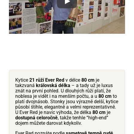
Play
Kytice
21 růží Ever Red
v délce
80 cm
je
takzvaná
královská délka
– a tady už je luxus
znát na první pohled. U dlouhých růží platí, že
noblesa je vidět i na menším počtu, a u
80 cm
to
platí dvojnásob. Stonky jsou výrazně delší, kytice
působí štíhle, elegantně a velmi reprezentativně.
U Ever Red je navíc výhoda, že délka
80 cm
je
dostupná celoročně
, takže tenhle “high-end”
dojem můžete darovat kdykoliv.
Ever Red poznáte podle
sametově temně rudé